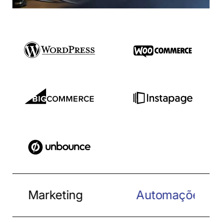
Marketing
Automações
Tes