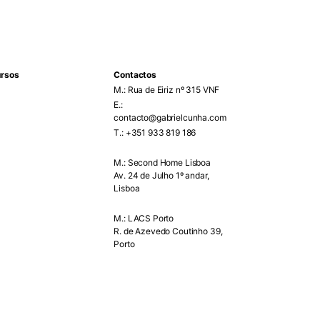
rsos
Contactos
M.: Rua de Eiriz nº 315 VNF
E.:
contacto@gabrielcunha.com
T.: +351 933 819 186
M.: Second Home Lisboa
Av. 24 de Julho 1º andar,
Lisboa
M.: LACS Porto
R. de Azevedo Coutinho 39,
Porto