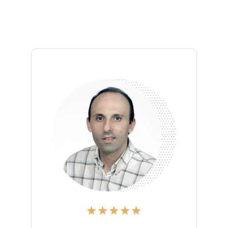
★
★
★
★
★